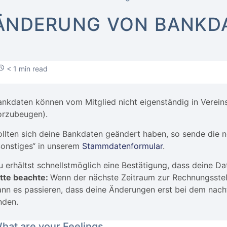
ÄNDERUNG VON BANKD
< 1 min read
ankdaten können vom Mitglied nicht eigenständig in Verei
orzubeugen).
ollten sich deine Bankdaten geändert haben, so sende die 
Sonstiges“ in unserem
Stammdatenformular
.
u erhältst schnellstmöglich eine Bestätigung, dass deine D
itte beachte:
Wenn der nächste Zeitraum zur Rechnungsstel
ann es passieren, dass deine Änderungen erst bei dem nac
nden.
hat are your Feelings