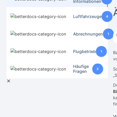
Informationen
Luftfahrzeuge
4
Abrechnungen
1
Flugbetrieb
1
B
v
Häufige
S
2
Fragen
„
D
B
k
fi
W